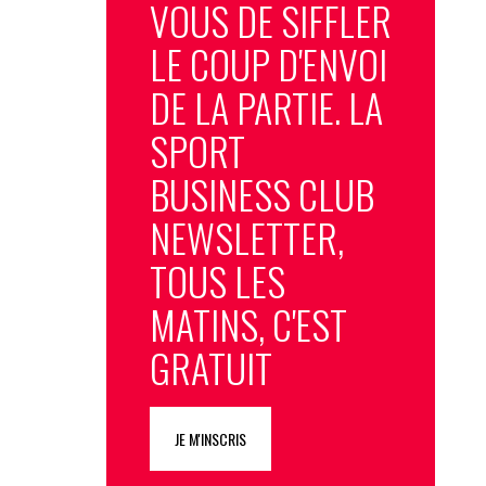
VOUS DE SIFFLER
LE COUP D'ENVOI
DE LA PARTIE. LA
SPORT
BUSINESS CLUB
NEWSLETTER,
TOUS LES
MATINS, C'EST
GRATUIT
JE M'INSCRIS