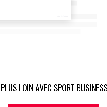
sé auprès d’un échantillon de 1 005 personnes
et plus, dont 370 “amateurs de tennis”, par internet les 20
 PLUS LOIN AVEC SPORT BUSINES