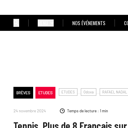
MENU
NOS ÉVÉNEMENTS
C
ETUDES
Odoxa
RAFAEL NADAL
BRÈVES
ETUDES
24 novembre 2024
Temps de lecture : 1 min
Tennis. Plus de 8 Français su