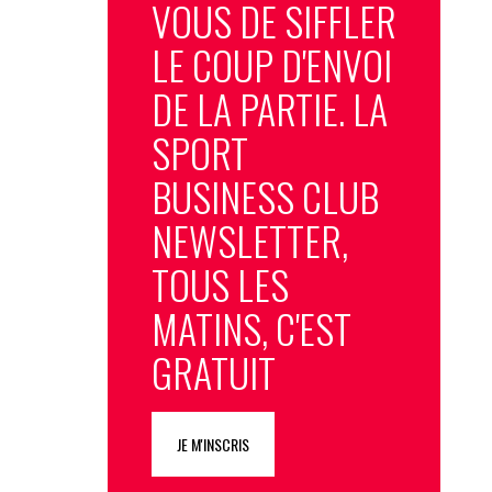
VOUS DE SIFFLER
LE COUP D'ENVOI
DE LA PARTIE. LA
SPORT
BUSINESS CLUB
NEWSLETTER,
TOUS LES
MATINS, C'EST
GRATUIT
JE M'INSCRIS