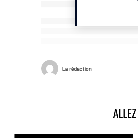
Mauvaise opinion : 13%
dont plutôt mauvaise opinion : 9%
dont très mauvaise opinion : 4%
Ne sait pas : 2%
(*) Sondage Odoxa pour RTL et Winamax réali
représentatif de la population âgée de 18 ans 
et 21 novembre 2024.
La rédaction
ALLEZ