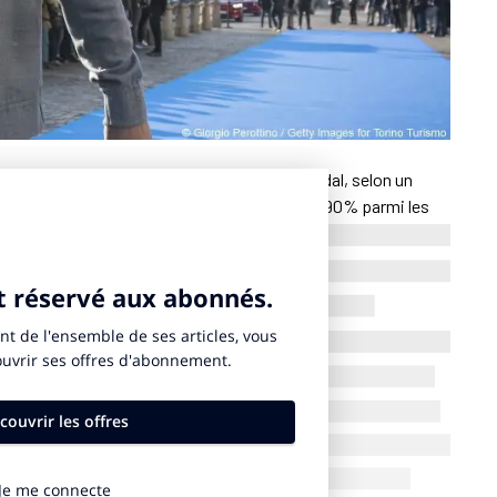
éclare avoir une “bonne opinion” de Rafael Nadal, selon un
manche 24 novembre 2024. Ce taux monte à 90% parmi les
ent d’annoncer sa retraite sportive. Odoxa rappelle que 91%
r Federer au moment de l’annonce de sa retraite sportive.