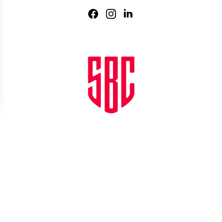
Agence web
:
Novius