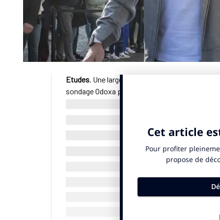
Etudes
. Une large majorité de Français (85%) d
sondage Odoxa pour RTL et Winamax publié di
“amateurs de tennis”. Le tennisman espagnol vi
des Français avaient une bonne opinion de Roge
© SportBusiness.Club Novembre2024
Opinion de Rafael Nadal*
Bonne opinion : 85%
dont très bonne opinion : 35%
dont plutôt bonne opinion : 50%