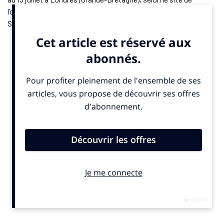
l’organisation. Le plus ancien partenaire commercial est
Slazenger qui offre les balles du tournoi depuis 1902.
Trois entreprises françaises figurent parmi les sponsors :
Evian, propriété du groupe Danone, Lanson, Maison de
champagne de Reims (Marne), et Babolat. Basée à Lyon
(Rhône), cette dernière fournit les raquettes, chaussures, sacs
et cordages officiels, mais, donc, pas les balles.
© SportBusiness.Club – Juin 2025
Partenaire
Statut/Secteur
Début
Rolex
Chronométreur officiel
1978
Slazenger
Balles officielles
1902
IBM
Technologies de l’information
1990
Lanson
Champagne officiel
2001