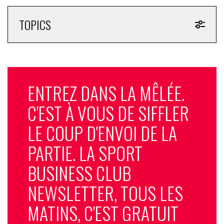
TOPICS
ENTREZ DANS LA MÊLÉE.
C'EST À VOUS DE SIFFLER
LE COUP D'ENVOI DE LA
PARTIE. LA SPORT
BUSINESS CLUB
NEWSLETTER, TOUS LES
MATINS, C'EST GRATUIT