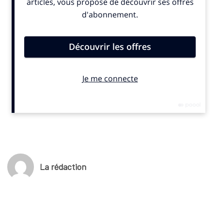
accompagnement d’images du tournoi.
Par ailleurs, le champion sera spécialement célébré dimanche
25 mai avec une cérémonie en son honneur qui se tiendra sur le
court central Philippe-Chatrier en fin d’après-midi. Rafael Nada
bénéficiera également d’uen exposition au Musée de Roland-
Garros. Le tournoi se déroulera du 25 mai au 8 juin 2025 sur les
courts de la Porte d’Auteuil, à Paris.
(c) SportBusiness.Club Avril 2025
La rédaction