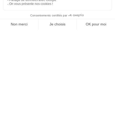
SUIVEZ-NOUS
Agence web
:
Novius