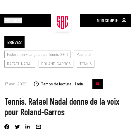
MENU
MON COMPTE
BRÈVES
Fédération Française de Tennis (FFT)
Publicité
RAFAEL NADAL
ROLAND-GARROS
TENNIS
17 avril 2025
Temps de lecture : 1 min
Tennis. Rafael Nadal donne de la voix
pour Roland-Garros