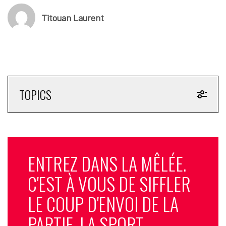
Titouan Laurent
TOPICS
ENTREZ DANS LA MÊLÉE.
C'EST À VOUS DE SIFFLER
LE COUP D'ENVOI DE LA
PARTIE. LA SPORT