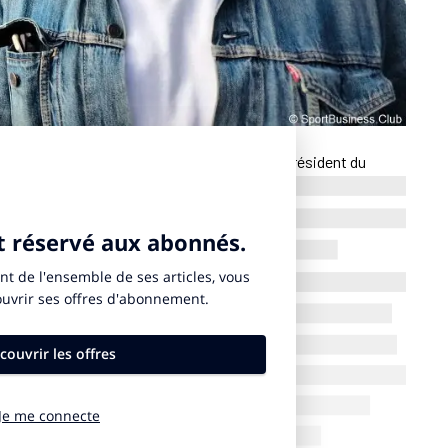
ques semaines, et Tony Estanguet, l’ancien président du
aralympiques de Paris 2024 l’a confirmé dans une interview
y Reboul, l’ancien patron des cérémonies de Paris 2024, et
és d’un défilé festif lors du prochain 14 juillet à Paris.
es projets événementiels, aurait été contacté par l’Elysées, a
 le concept préparé pour fêter, un peu en avance, l’anniversaire
llet. En 1989, Jean-Paul Gauthier avait signé un défilé festif
ançaise.