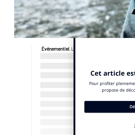
Événementiel
. La rumeur bruissait depuis quel
Comité d’organisation des Jeux olympiques et p
accordée au Parisien lundi 17 mars 2025. Thierr
Thomas Jolly, le directeur artistique, seront charg
Le duo, qui travaille ensemble sur quelques autr
appris
SportBusiness.Club
. Rien ne filtre sur
des Jeux de Paris, qui s’étaient ouverts un 26 jui
pour célébrer le bicentenaire de la révolution fr
© SportBusiness.Club Mars 2025