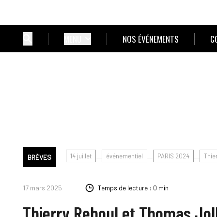
MENU
NOS ÉVÉNEMENTS
C
14 juillet
événementiel
PARIS 2024
Thie
BRÈVES
17 mars 2025
Temps de lecture : 0 min
Thierry Reboul et Thomas Joll