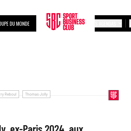
OUPE DU MONDE
LES AGENDAS
rry Reboul
Thomas Jolly
y, ex-Paris 2024, aux