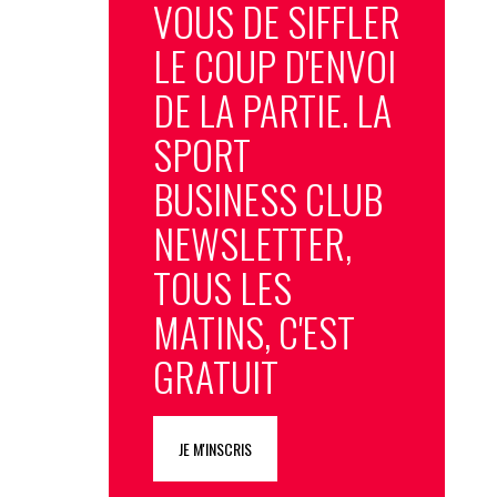
VOUS DE SIFFLER
LE COUP D'ENVOI
DE LA PARTIE. LA
SPORT
BUSINESS CLUB
NEWSLETTER,
TOUS LES
MATINS, C'EST
GRATUIT
JE M'INSCRIS