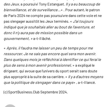
des Jeux,
a poursuivi Tony Estanguet.
Il y a eu beaucoup de
bienveillance, et de surveillance…
« . Pour autant, le patron
de Paris 2024 ne compte pas poursuivre dans cette voie et ne
pas s’engager aussitôt les Jeux terminés. «
J’ai toujours
indiqué que je souhaitais aller au bout de l’aventure, et
donc il n’y aura pas de mission possible dans un
gouvernement, »
a-t-il lâché.
«
Après, il faudra me laisser un peu de temps pour me
ressourcer. Je ne sais pas encore quel sera mon avenir.
Dans quelques mois je réfléchirai à identifier ce qui ferai le
plus de sens à mon avenir professionnel
, » a expliqué le
dirigeant. qui avoue que l’univers du sport serait sans doute
plus approprié à la suite de sa carrière. «
Il y a d’autres moyens
que la politique de s’engager dans ce pays
« , a-t-il lancé.
(c) SportBusiness.Club Septembre 2024.