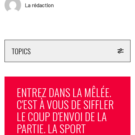
La rédaction
TOPICS
ENTREZ DANS LA MÊLÉE.
C'EST À VOUS DE SIFFLER
LE COUP D'ENVOI DE LA
PARTIE. LA SPORT