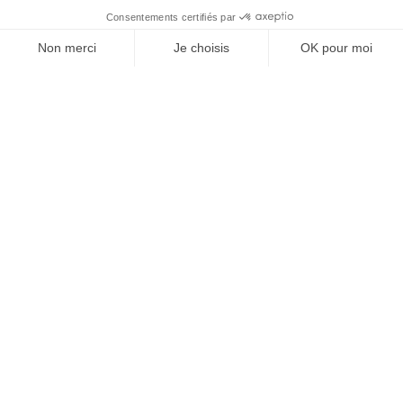
Agences. Jeremy Nessim, Directeur New Business à
Lafourmi
CARRIÈRE
13/03/2024
Rolf Heinz nouveau directeur général du Groupe L’Équipe