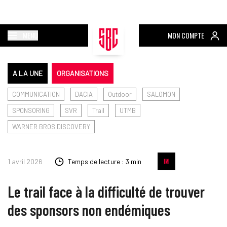
MENU
MON COMPTE
A LA UNE
ORGANISATIONS
COMMUNICATION
DACIA
Outdoor
SALOMON
SPONSORING
SVR
Trail
UTMB
WARNER BROS DISCOVERY
1 avril 2026
Temps de lecture : 3 min
Le trail face à la difficulté de trouver
des sponsors non endémiques