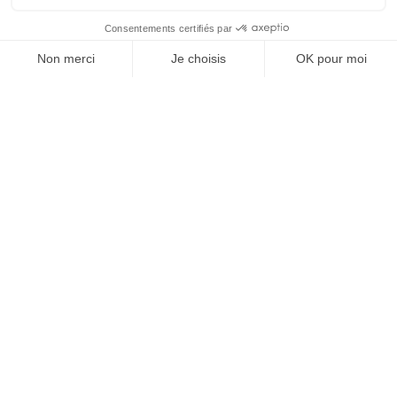
SUIVEZ-NOUS
Agence web
:
Novius