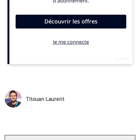
faut pour la discipline atteindre une taille critique : ce n’est
pas encore le cas pour le trail
,» estime Patrick Maitrot, Vice
President Global Sales & Partnerships du groupe Warner Bros
Discovery, présent au Mile & Stone Connect organisé à Annecy
le 31 mars 2026.
«
En termes de visibilité et de participation c’est
prometteur,
poursuit le dirigeant
. Néanmoins, il manque la
dimension internationale et globale
.
L’UTMB est la
référence de cet univers, mais il faut aussi regarder le
reste.
Tous les acteurs doivent se mettre autour de table
pour s’entendre afin de faire grandir la discipline ».
“
Les banques encore frileuses
”
Titouan Laurent
Considéré encore comme un sport niche, le trail compterait
toutefois, selon plusieurs études, près d’un million de
pratiquants en France.
« Je rappelle, à titre de comparaison,
qu’il n’y a que 350 000 licenciés de rugby*
,» observe Patrick
Maitrot. «
La voile est un sport vraiment niche
,» affirme de