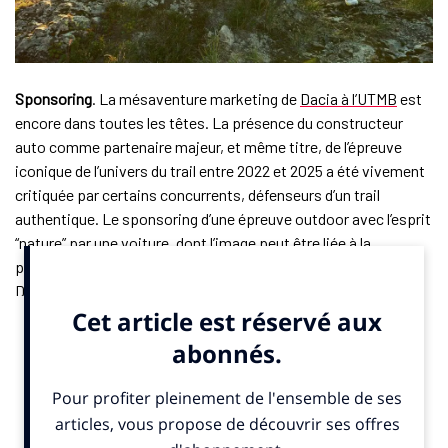
Sponsoring
. La mésaventure marketing de
Dacia à l’UTMB
est
encore dans toutes les têtes. La présence du constructeur
auto comme partenaire majeur, et même titre, de l’épreuve
iconique de l’univers du trail entre 2022 et 2025 a été vivement
critiquée par certains concurrents, défenseurs d’un trail
authentique. Le sponsoring d’une épreuve outdoor avec l’esprit
“nature” par une voiture, dont l’image peut être liée à la
pollution, leur paraissait antinomique. Face à la polémique,
Dacia
s’est finalement retiré
et a stoppé ce partenariat.
Cette histoire illustre la difficulté pour les organisateurs
d’épreuves outdoor à attirer des marques non endémiques de
leur univers ou discipline. «
Au-delà de ce cas particulier, qui,
selon moi, n’est globalement pas un échec, il faut bien
rappeler que pour faire venir des annonceurs exogènes, il