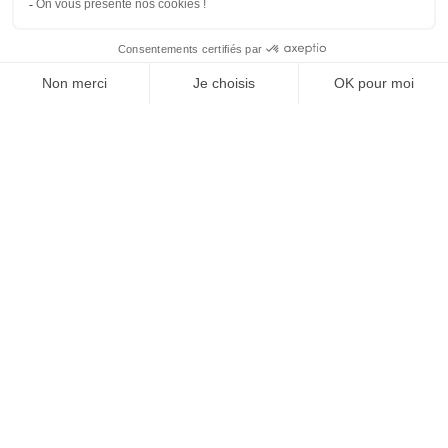
SUIVEZ-NOUS
Agence web
:
Novius