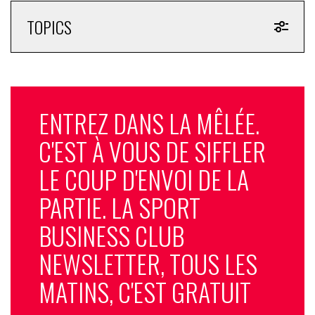
TOPICS
ENTREZ DANS LA MÊLÉE.
C'EST À VOUS DE SIFFLER
LE COUP D'ENVOI DE LA
PARTIE. LA SPORT
BUSINESS CLUB
NEWSLETTER, TOUS LES
MATINS, C'EST GRATUIT