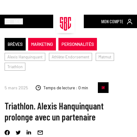
MENU
MON COMPTE
BRÈVES
MARKETING
PERSONNALITÉS
Alexis Hanquinquant
Athlète-Endorsement
Matmut
Triathlon
5 mars 2025
Temps de lecture : 0 min
Triathlon. Alexis Hanquinquant
prolonge avec un partenaire