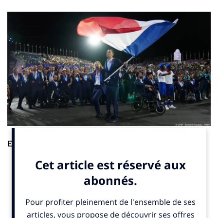
Endorsement.
Le champion paralympique de para-triathlon
aux Jeux de Paris 2024, Alexis Hanquinquant, a prolongé son
contrat avec l’un de ses partenaires, Matmut. Le nouvel accord
court désormais jusqu’en 2028, en vue des Jeux de Los
Angeles (États-Unis), indique
un communiqué
publié mercredi 5
mars 2025. Le para-triathlète français a signé une convention
d’insertion professionnelle (CIP) avec l’assureur, dans le cadre