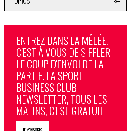
TOPICS
ENTREZ DANS LA MÊLÉE.
C'EST À VOUS DE SIFFLER
LE COUP D'ENVOI DE LA
PARTIE. LA SPORT
BUSINESS CLUB
NEWSLETTER, TOUS LES
MATINS, C'EST GRATUIT
JE M'INSCRIS