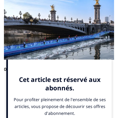
Organisations.
La Hongrie accueillera en 2025 les
championnats nationaux de triathlon longue distance de la
Croatie, de la Slovénie et de la Serbie. Cette mutualisation vise
à réduire les coûts, améliorer l’organisation des compétitions
et favoriser de nouvelles collaborations, indique
un
communiqué
publié dimanche 13 avril 2025. La Fédération
autrichienne de triathlon pourrait également rejoindre cette
initiative.