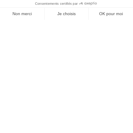
SUIVEZ-NOUS
Agence web
:
Novius