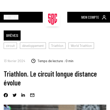
MENU
MON COMPTE
BRÈVES
circuit
développement
Triathlon
World Triathlon
13 février 2024
Temps de lecture : 0 min
Triathlon. Le circuit longue distance
évolue