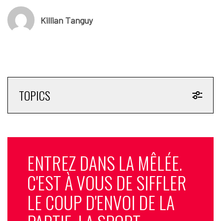
Killian Tanguy
TOPICS
ENTREZ DANS LA MÊLÉE.
C'EST À VOUS DE SIFFLER
LE COUP D'ENVOI DE LA