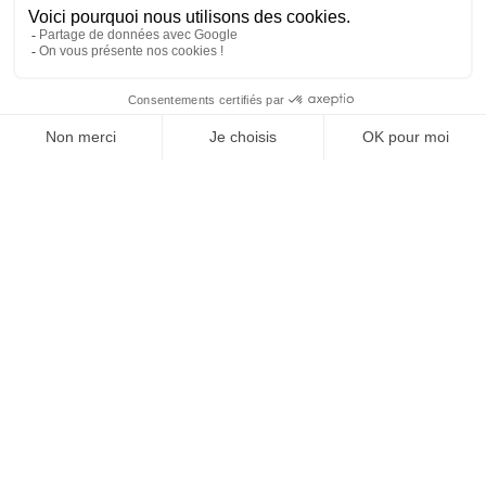
SUIVEZ-NOUS
Agence web
:
Novius