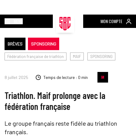
MENU
MON COMPTE
BRÈVES
SPONSORING
Fédération française de triathlon
MAIF
SPONSORING
8 juillet 2025
Temps de lecture : 0 min
Triathlon. Maif prolonge avec la
fédération française
Le groupe français reste fidèle au triathlon
français.