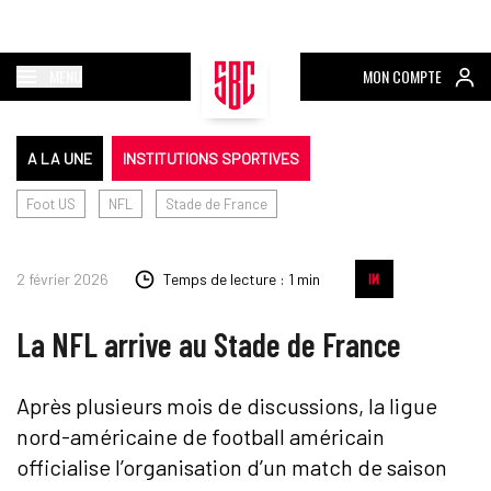
MENU
MON COMPTE
A LA UNE
INSTITUTIONS SPORTIVES
Foot US
NFL
Stade de France
2 février 2026
Temps de lecture : 1 min
La NFL arrive au Stade de France
Après plusieurs mois de discussions, la ligue
nord-américaine de football américain
officialise l’organisation d’un match de saison