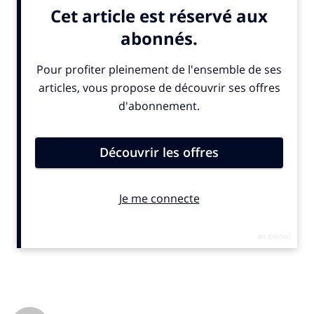
pays, d’un match de saison régulière en France. A l’image de
ceux que fait déjà la NBA. La ligue professionnelle, la plus
puissante du monde, revendique 14 millions de fans dans
l’Hexagone. Jusqu’alors elle multipliait les rencontres
internationales en Grande-Bretagne, en Allemagne, au Brésil ou
en Australie. Pas encore en France.
Le match se disputera au Stade de France le 25 octobre 2026.
Ce sera en “partenariat” avec GL events, nouveau
concessionnaire de l’enceinte. Les New Orleans Saints sont
assurés d’être à l’affiche, face à un adversaire restant à
désigner. La franchise de Louisiane détient les droits
marketing de la NFL en France dans le cadre du programme
Global Markets
. Le projet est soutenu par l’État, les
collectivités territoriales et la Fédération Française de Football
Américain.
L’ambiance de Paris 2024
Ce rendez-vous s’inscrit dans la stratégie de développement