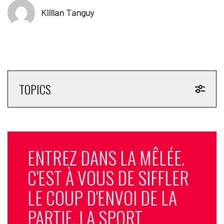
Killian Tanguy
TOPICS
ENTREZ DANS LA MÊLÉE.
C'EST À VOUS DE SIFFLER
LE COUP D'ENVOI DE LA
PARTIE. LA SPORT