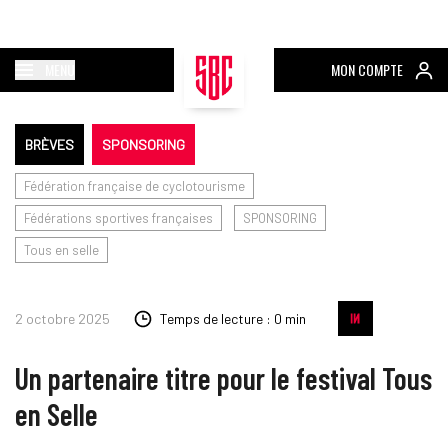
MENU
MON COMPTE
BRÈVES
SPONSORING
Fédération française de cyclotourisme
Fédérations sportives françaises
SPONSORING
Tous en selle
2 octobre 2025
Temps de lecture : 0 min
Un partenaire titre pour le festival Tous
en Selle