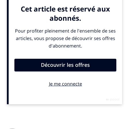
devient partenaire titre du festival “Tous en selle” dédié aux
films sur le vélo, l’aventure et le voyage. Ce rapprochement vise
à promouvoir le vélo comme pratique de loisirs et de voyage,
loin de la compétition, et à mettre en avant des valeurs de
convivialité, d’inclusion et de respect de l’environnement,
explique
un communiqué
publié mercredi 1ᵉʳ octobre 2025. La
6ᵉ édition du festival, organisé par “Tip & Shaft”, proposera 50
étapes en France, en Belgique et en Suisse, renforçant sa
dimension internationale et grand public.
© SportBusiness.Club – Octobre 2025