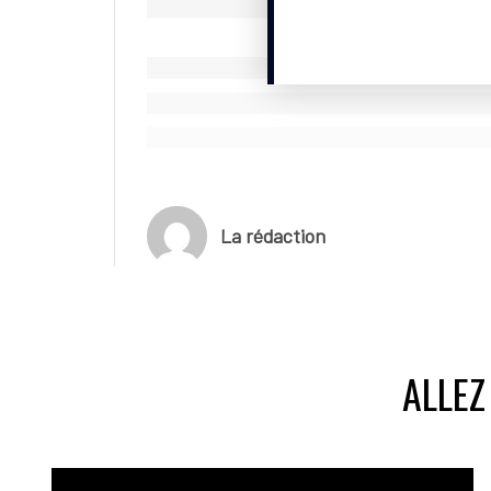
gauche. En 2016, l’athlète de demi-fond américa
Ebay un morceau de son épaule pour un tatoua
© SportBusinessClub mars 2025
La rédaction
ALLEZ