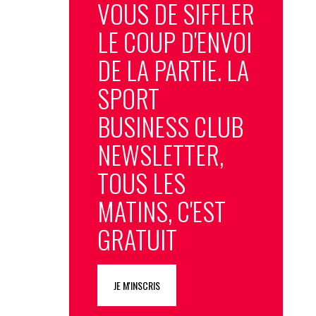
VOUS DE SIFFLER
LE COUP D'ENVOI
DE LA PARTIE. LA
SPORT
BUSINESS CLUB
NEWSLETTER,
TOUS LES
MATINS, C'EST
GRATUIT
JE M'INSCRIS