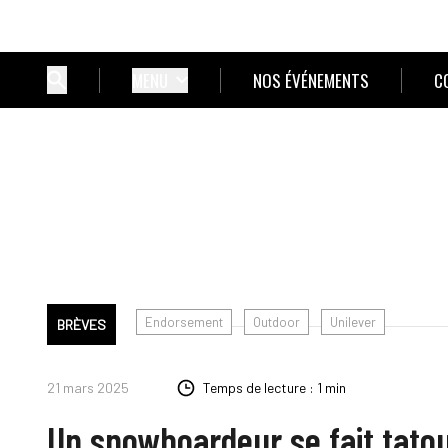
MENU
NOS ÉVÉNEMENTS
C
Endorsement
Outdoor
Unilever
BRÈVES
21 mars 2025
Temps de lecture : 1 min
Un snowboardeur se fait tato