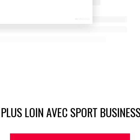
in Nick Symmonds avait lui mis en vente sur la plateforme
ge sponsorisé.
 PLUS LOIN AVEC SPORT BUSINES