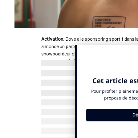
Activation
. Dove a le sponsoring sportif dans l
annoncé un partenariat commercial avec Mark McM
snowboardeur olympique canadien et 24 fois mé
sur le torse. L’athlète mettra en avant les pro
nu dans le froid de plusieurs villes canadiennes
«
En sponsorisant la peau de Mark au lieu de
audacieuse : nous faisons confiance à notre 
Divya Singh, d’Unilever Canada. «
Cette campagn
résiste aux conditions les plus difficiles, e
mais aussi les olympiens qui poussent leur co
Bien qu’originale et disruptive, cette initiative
par le passé opté pour cette stratégie de visib
Slovène Janja Garnbret avait obtenu trois titres