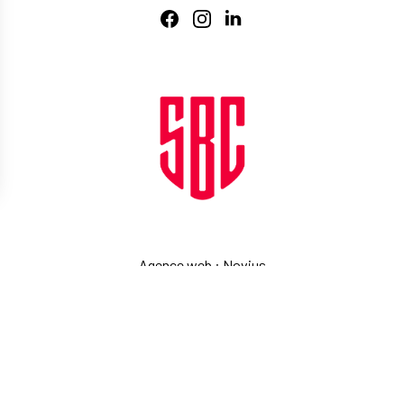
Agence web
:
Novius