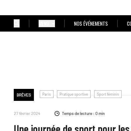
MENU
NOS ÉVÉNEMENTS
C
Paris
Pratique sportive
Sport féminin
BRÈVES
27 février 2024
Temps de lecture : 0 min
Une journée de sport pour le