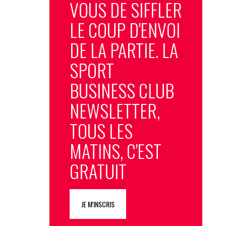
VOUS DE SIFFLER
LE COUP D'ENVOI
DE LA PARTIE. LA
SPORT
BUSINESS CLUB
NEWSLETTER,
TOUS LES
MATINS, C'EST
GRATUIT
JE M'INSCRIS