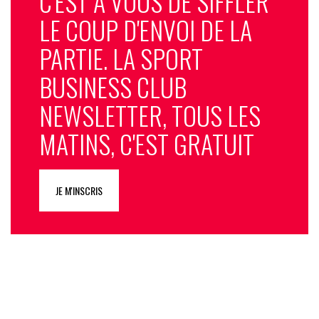
C'EST À VOUS DE SIFFLER
LE COUP D'ENVOI DE LA
PARTIE. LA SPORT
BUSINESS CLUB
NEWSLETTER, TOUS LES
MATINS, C'EST GRATUIT
JE M'INSCRIS