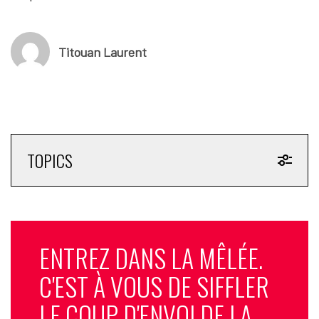
Titouan Laurent
TOPICS
ENTREZ DANS LA MÊLÉE.
C'EST À VOUS DE SIFFLER
LE COUP D'ENVOI DE LA