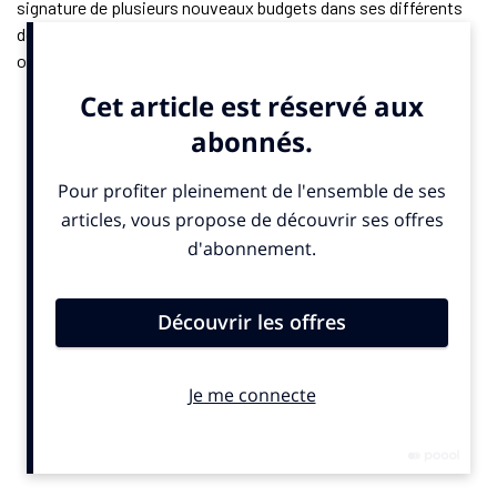
signature de plusieurs nouveaux budgets dans ses différents
domaines d’expertise. Associée au
Vendée Globe
sur les
opérations médias et la stratégie d’influence depuis trois ans,
l’agence de communication travaille désormais aussi aux
côtés de
The Ocean Race
. Elle déploiera la stratégie et
l’organisation des actions presse pour renforcer la présence de
la course dans les grands médias français, indique un
communiqué publié ce mardi 15 juillet 2025.
L’agence installée à Lyon et Paris accompagne aussi la Ligue
Nationale de Basket (LNB) pour son nouvel événement à
Roland-Garros : la Supercoupe. L’agence y mobilisera ses
expertises pour engager et élargir l’audience, précise-t-elle. La
structure co-dirigée par David Drahy travaille aussi désormais
avec le Comité National Olympique et Sportif Français (CNOSF)
sur plusieurs activations ponctuelles visant à valoriser le
mouvement sportif français, notamment lors de la Soirée des
Champions 2025.
En route vers Alpes 2030