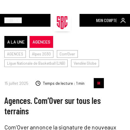
MENU
MON COMPTE
A LA UNE
AGENCES
AGENCES
Alpes 2030
Com'Over
Ligue Nationale de Basketball (LNB)
Vendée Globe
15 juillet 2025
Temps de lecture : 1 min
Agences. Com’Over sur tous les
terrains
Com’Over annonce la signature de nouveaux