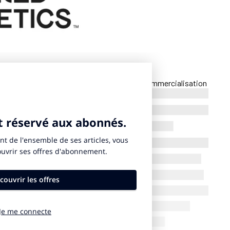
isme (World Athletics) a choisi de confier la commercialisation
pionship à l’agence Infront. Ce nouvel événement est destiné
 explique le président de la Fédération Sebastian Coe. La
e du 11 au 13 septembre 2026. World Athletics a par ailleurs
a Communications et HBS, filiale d’Infront, comme
résentera 16 disciplines et 26 épreuves. Le prize-money de la