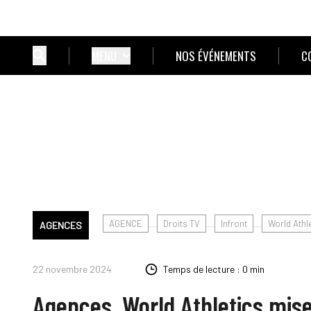
MENU
NOS ÉVÉNEMENTS
C
AGENCE
Droits TV
Infront
World Athl
AGENCES
22 novembre 2024
Temps de lecture : 0 min
Agences. World Athletics mise 