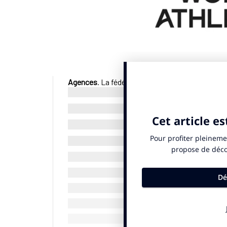
Agences
. La fédération Internationale d’Athlét
des droits TV du World Athletics Ultimate Cham
à « révolutionner le calendrier de l’athlétisme »
première édition se tiendra à Budapest en Hongri
annoncé dans un
communiqué
avoir retenu Tat
producteur hôte. Cet événement de trois jours p
compétition s’élève à 10 millions de dollars.
© SportBusiness.Club novembre 2024