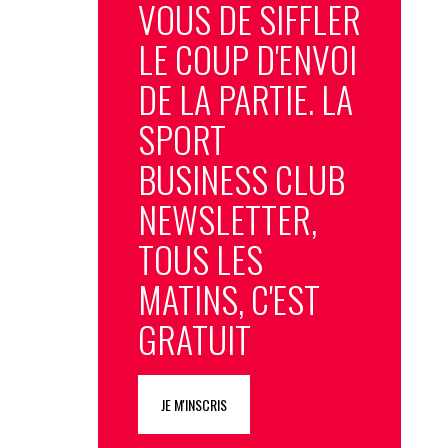
VOUS DE SIFFLER
LE COUP D'ENVOI
DE LA PARTIE. LA
SPORT
BUSINESS CLUB
NEWSLETTER,
TOUS LES
MATINS, C'EST
GRATUIT
JE M'INSCRIS