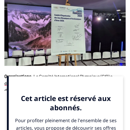
Organisations
. Le Comité International Olympique (CIO)
a
définitivement officialisé
l’attribution des Jeux olympiques
d’hiver 2030 aux Alpes françaises. Le contrat de “hôte
olympique” a été signé, a annoncé Christophe Dubi, Directeur
des Jeux au CIO, mercredi 9 avril 2025 lors d’un point presse à
l’issue de la Commission exécutive de l’organisation sportive.
Ce document scelle définitivement l’organisation de
l’événement par la France.