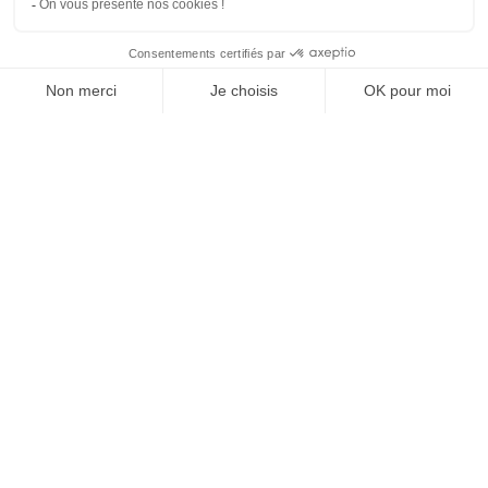
SUIVEZ-NOUS
Agence web
:
Novius