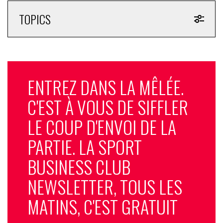
TOPICS
ENTREZ DANS LA MÊLÉE.
C'EST À VOUS DE SIFFLER
LE COUP D'ENVOI DE LA
PARTIE. LA SPORT
BUSINESS CLUB
NEWSLETTER, TOUS LES
MATINS, C'EST GRATUIT