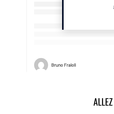
“Cette évolution conduit à modifier de manière s
un équilibre territorial et un héritage structura
prenantes le regrettent profondément et le mouv
vraisemblablement plus d’équipement pérenne is
© SportBusiness.Club – Mai 2026
Bruno Fraioli
ALLEZ