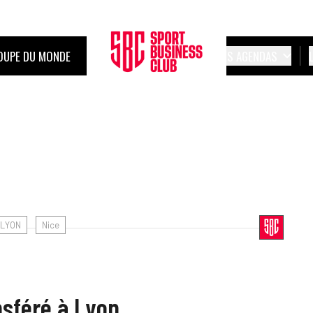
OUPE DU MONDE
LES AGENDAS
LYON
Nice
nsféré à Lyon