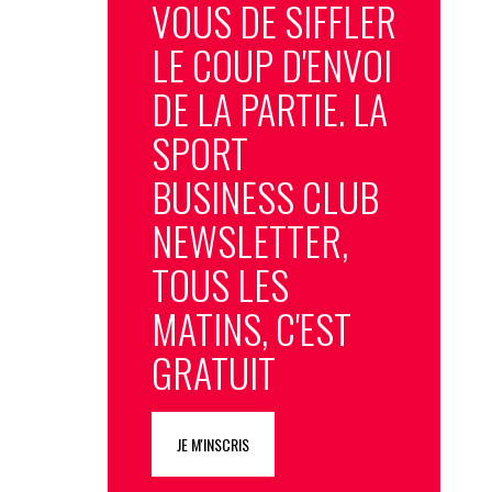
VOUS DE SIFFLER
LE COUP D'ENVOI
DE LA PARTIE. LA
SPORT
BUSINESS CLUB
NEWSLETTER,
TOUS LES
MATINS, C'EST
GRATUIT
JE M'INSCRIS