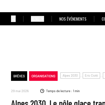
MENU
NOS ÉVÉNEMENTS
C
Alpes 2030
Eric Ciotti
BRÈVES
ORGANISATIONS
29 mai 2026
Temps de lecture : 1 min
Alpes 2030. Le pôle glace tra