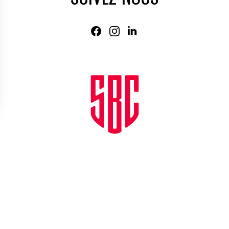
Agence web
:
Novius