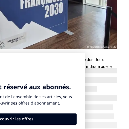
s la pièce sans fin des compétitions de glace des Jeux
ée, le Comité d’organisation des Jeux (Cojo) a indiqué que le
nalement déménager à Lyon. “Un travail méthodique a été
même de préserver l’ambition du projet, sa qualité sportive,
muniqué. À l’issue de ce travail et des échanges conduits ce
s de glace dans la métropole de Lyon apparaît aujourd’hui
situation”.
 toutefois une poursuite rapide des analyses techniques et
vient à déséquilibrer le rapport entre les régions Auvergne
devaient chacune accueillir un même nombre de disciplines.