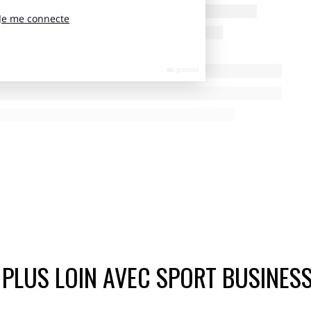
ignificative le concept initial porté par Alpes 2030, fondé sur
nt pour les sports de glace. Le COJOP et l’ensemble des parties
ement sportif exprime sa frustration qu’il n’y ait
su des Jeux pour les sports de glace à Nice”.
 PLUS LOIN AVEC SPORT BUSINES