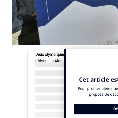
Jeux olympiques
. Nouveau coup de théâtre dan
d’hiver des Alpes 2030. Vendredi 29 mai, en soir
“pôle glace”
initialement prévu à Nice
devrait fi
mené afin d’examiner toutes les propositions à 
organisationnelle et budgétaire, indique un com
jour, le regroupement de l’ensemble des épreuve
comme la solution à même de répondre à cette 
Le Cojo précise que cette hypothèse “nécessite
budgétaires de cette évolution”. Cette décision 
Rhône Alpes et Provence Alpes Côte d’Azur qui 