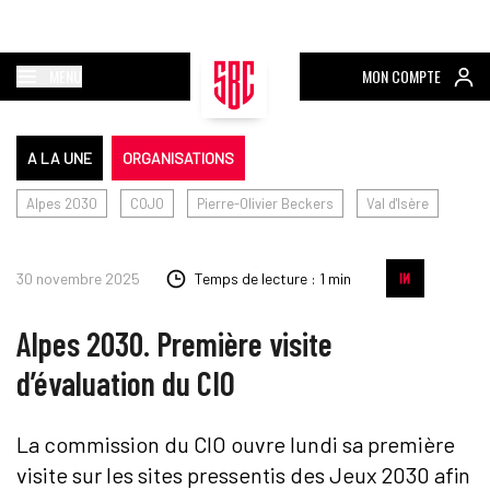
MENU
MON COMPTE
A LA UNE
ORGANISATIONS
Alpes 2030
COJO
Pierre-Olivier Beckers
Val d'Isère
30 novembre 2025
Temps de lecture : 1 min
Alpes 2030. Première visite
d’évaluation du CIO
La commission du CIO ouvre lundi sa première
visite sur les sites pressentis des Jeux 2030 afin