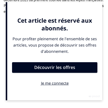
Pendant trois jours, ses membres inspecteront plusieurs sites
en Savoie et en Haute-Savoie, comme Courchevel, La Plagne,
La Clusaz ou encore le Grand-Bornand. Ces stations figurent le
schéma préférentiel élaboré par le Comité d’organisation
(Cojo), même si celui-ci n’est pas encore définitif. Cette visite
doit permettre d’évaluer l’état d’avancement technique et
opérationnel des sites appelés à accueillir les épreuves neige.
La délégation se rendra également à Val d’Isère (Savoie),
station emblématique retirée du dossier initial officiel avant
d’être réintégrée, notamment sous la proposition de Jean-
Claude Killy. Le Cojo souhaite y installer certaines
compétitions de ski alpin, mais les discussions se poursuivent
avec la collectivité afin de garantir les conditions budgétaires
nécessaires. Les organisateurs rappellent vouloir intégrer ce
site historique, tout en préservant l’équilibre financier général
du projet. Cette séquence vise à vérifier la faisabilité des
options encore ouvertes avant la validation définitive de la
carte des sites.