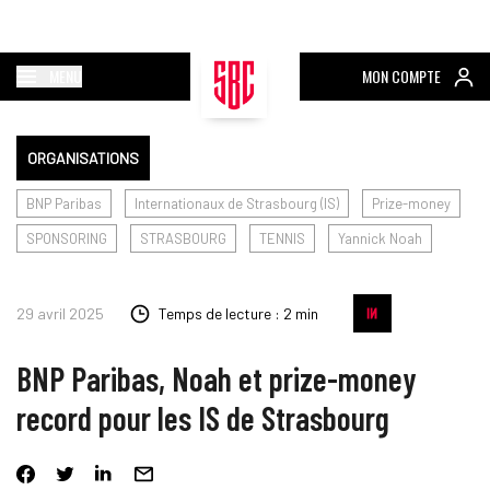
MENU
MON COMPTE
ORGANISATIONS
BNP Paribas
Internationaux de Strasbourg (IS)
Prize-money
SPONSORING
STRASBOURG
TENNIS
Yannick Noah
29 avril 2025
Temps de lecture : 2 min
BNP Paribas, Noah et prize-money
record pour les IS de Strasbourg