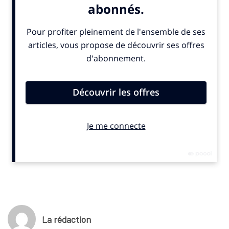
WTA 500… troisième français en importance après Roland-
Garros et le Rolex Paris Masters.
Ce nouveau statut, acquis en 2024, a permis aux organisateurs
d’attirer BNP Paribas comme partenaire majeur pour l’édition
2025. L’équipementier Puma, dont le siège se situe d’ailleurs à
quelques centaines de mètre du site sportif, habillera de son
côté les arbitres pour la première fois.
D’autres annonceurs, comme Qwetch (gourde), Tradition des
Vosges (linge de maison) et Nagarro (IT) rejoignent également
l’aventure. Le budget de l’événement féminin est par
conséquent en hausse : il atteint 4,5 millions d’euros a-t-on
indiqué à
SportBusiness.Club
. Le prize-money augmente
aussi pour atteindre 1,2 million d’euros.
«
C’est quatre fois supérieur à ce que nous proposions
auparavant
, rappelle Denis Naegelen, le Directeur du tournoi et
créateur il y a 37 ans.
Le passage de WTA 250 à WTA 500 nous
La rédaction
apporte une meilleure qualité de joueuses et une meilleure