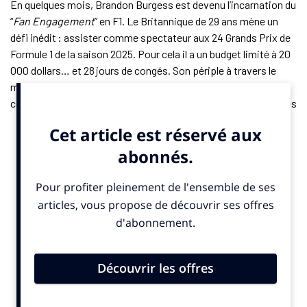
En quelques mois, Brandon Burgess est devenu l’incarnation du
“
Fan Engagement
” en F1. Le Britannique de 29 ans mène un
défi inédit : assister comme spectateur aux 24 Grands Prix de
Formule 1 de la saison 2025. Pour cela il a un budget limité à 20
000 dollars… et 28 jours de congés. Son périple à travers le
monde est relaté en temps réel sur les réseaux sociaux via le
compte “
Full Time Formula
”. L’homme cumule 20 000 abonnés
sur Instagram et attire l’attention des sponsors du
championnat mondial.
L’un d’eux, Heineken, a profité mercredi 5 novembre 2025 de
l’annonce de la prolongation de son contrat de sponsoring de
dix saisons avec la F1 pour présenter le “
Season Ticket”
. Cette
carte d’abonnement premium, fabriquée en fibre de carbone et
parrainée par la version 0% de la bière, lui offre, à lui et un
invité, accès à toutes les courses de la saison 2026. Ce Pass
magique comprend même transport et hébergement précise
un communiqué
. Le brasseur néerlandais a choisi Brandon
Burgess comme premier détenteur du billet magique.