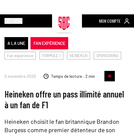
MENU
MON COMPTE
A LA UNE
FAN EXPÉRIENCE
Fan expérience
FORMULE 1
HEINEKEN
SPONSORING
5 novembre 2025
Temps de lecture : 2 min
Heineken offre un pass illimité annuel
à un fan de F1
Heineken choisit le fan britannique Brandon
Burgess comme premier détenteur de son