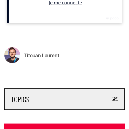
Expérience et communauté
«
La F1 possède les fans les plus dévoués au monde et
l’énergie qu’ils apportent, qu’ils soient sur le circuit ou
depuis chez eux, est une grande partie de ce qui rend ce
sport si spécial,»
commente l’e pilote ‘ambassadeur vedette
de la marque Max Verstappen.
« Ce que Brandon a fait cette
saison est incroyable,
poursuit le pilote
. Il a fait preuve d’un
Titouan Laurent
réel engagement envers le sport et la communauté qui
l’entoure. Il est tout à fait normal qu’il reçoive le tout
premier abonnement de la part d’Heineken afin qu’il puisse
continuer à partager sa passion et à profiter du sport avec
autant de personnes différentes que possible ».
TOPICS
Pour la marque, le choix est malin. Les épopées expérientielles
et communautaires de Brandon Burgess seront désormais
frappées du sceau Heineken. Son profil de fan ultra-engagé et
itinérant devrait garantir la réalisation de contenus de qualité
et impactants destinés à une audience jeune, connectée et