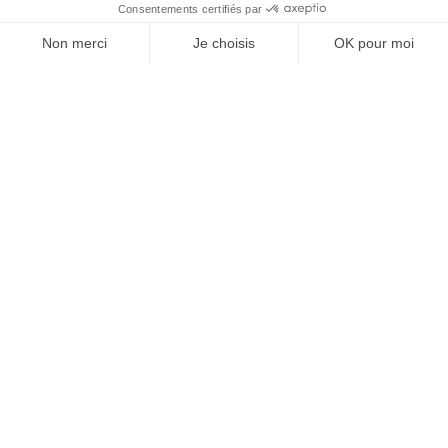
DAZN “financeur” de l’ambition du basket français
MÉDIAS
12/09/2024
L’accord LFP/CVC dans le collimateur du Sénat