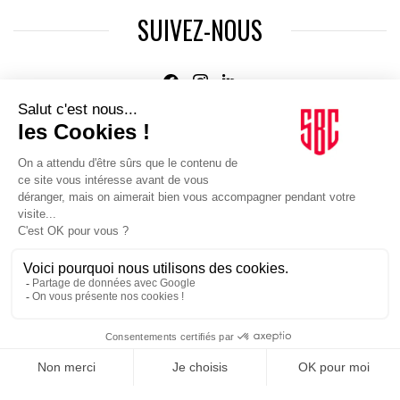
SUIVEZ-NOUS
Agence web
:
Novius