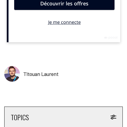
hivernale 2025/2026. «
Nous sommes allés au bout de notre
projet,
commente Cédric Jara, Country Sales Manager de Jack
& Jones.
On a débuté l’histoire avec la Folie Douce qui est
une institution dans les Alpes. Puis en se faisant connaître
petit à petit dans cet univers nous avons travaillé sur une
gamme technique qui a rencontré un succès très
rapidement
».
Implantation rapide
Il faut dire qu’en terme de prix que le positionnement de la
marque se situe aux antipodes de ses concurrents, des
Titouan Laurent
marques pourtant installées depuis longtemps sur le marché.
Le pantalon s’affiche à partir de 59 euros et la veste à 89 euros.
«
Le rapport qualité prix est excellent
, affirme le responsable
Nous venons du lifestyle. Nos collections sortent du lot
avec un design et des motifs jolis.
Du skieur passionné au
vacancier qui s’évade une semaine par an, la collection
TOPICS
s’inscrit pleinement dans l’ADN de Jack & Jones : proposer