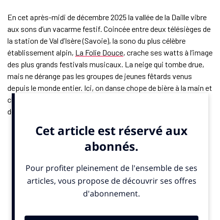
En cet après-midi de décembre 2025 la vallée de la Daille vibre
aux sons d’un vacarme festif. Coincée entre deux télésièges de
la station de Val d’Isère (Savoie), la sono du plus célèbre
établissement alpin,
La Folie Douce
, crache ses watts à l’image
des plus grands festivals musicaux. La neige qui tombe drue,
mais ne dérange pas les groupes de jeunes fêtards venus
depuis le monde entier. Ici, on danse chope de bière à la main et
chaussures de skis aux pieds. La température glaciale, 6
degrés sous zéro, ne refroidi ni les “teufeurs” ni la stratégie de
Jack & Jones. Fidèle des lieux, la marque collabore depuis
quatre années avec le lieu et a développé des collections
textiles lifestyles.
Ce partenariat a donné des idées à la marque du groupe danois
Bestseller. Depuis quelques mois, elle s’est lancée dans
l’aventure de l’équipement technique outdoor avec le
développement d’une gamme de pantalons et vestes de ski.
Celle-ci est commercialisée depuis le début de la saison