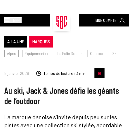
MENU
MON COMPTE
A LA UNE
MARQUES
Alpes
Equipementier
La Folie Douce
Outdoor
Ski
8 janvier 2026
Temps de lecture : 3 min
Au ski, Jack & Jones défie les géants
de l’outdoor
La marque danoise s’invite depuis peu sur les
pistes avec une collection ski stylée, abordable