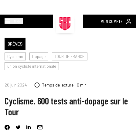
MENU
MON COMPTE
BRÈVES
Cyclisme
Dopage
TOUR DE FRANCE
union cycliste internationale
26 juin 2024
Temps de lecture : 0 min
Cyclisme. 600 tests anti-dopage sur le
Tour