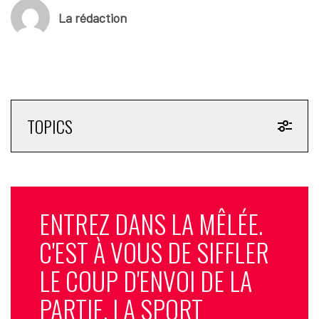
La rédaction
TOPICS
ENTREZ DANS LA MÊLÉE.
C'EST À VOUS DE SIFFLER
LE COUP D'ENVOI DE LA
PARTIE. LA SPORT