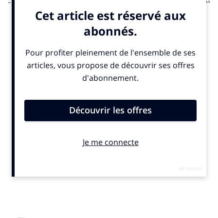
partenariat avec l’Union Européenne de Radio-Télévision (UER)
jusqu’en 2031. Les championnats du monde de cyclisme,
toutes disciplines confondues, resteront diffusés
gratuitement à la télévision en Europe, indique
un communiqué
publié jeudi 22 mai 2025. Cela inclut les épreuves masculines et
féminines sur route, piste, VTT, BMX Racing, BMX Freestyle,
cyclo-cross, trial et gravel. En France, les retransmissions
sont assurées par France Télévisions et
La chaîne L’Équipe
.
Les compétitions seront également proposées sur les
antennes et la plateforme de Warner Bros Discovery,
partenaire de l’UER.
© SportBusiness.Club Mai 2025