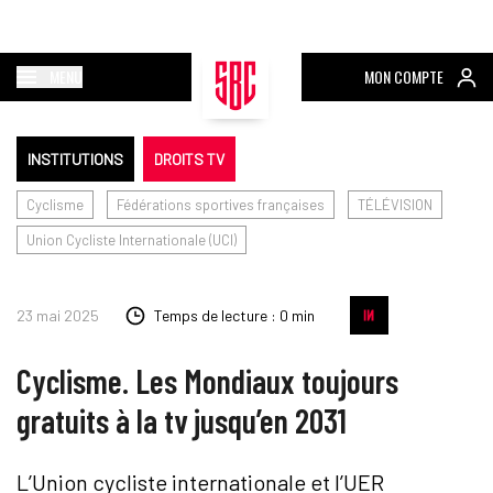
MENU
MON COMPTE
INSTITUTIONS
DROITS TV
Cyclisme
Fédérations sportives françaises
TÉLÉVISION
Union Cycliste Internationale (UCI)
23 mai 2025
Temps de lecture : 0 min
Cyclisme. Les Mondiaux toujours
gratuits à la tv jusqu’en 2031
L’Union cycliste internationale et l’UER