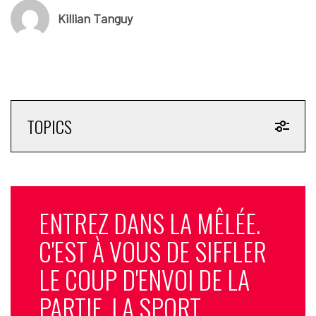
Killian Tanguy
TOPICS
ENTREZ DANS LA MÊLÉE.
C'EST À VOUS DE SIFFLER
LE COUP D'ENVOI DE LA
PARTIE. LA SPORT