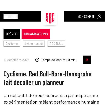
MENU
MON COMPTE
BRÈVES
ORGANISATIONS
Cyclisme
événementiel
RED BULL
10 décembre 2025
Temps de lecture : 0 min
Cyclisme. Red Bull-Bora-Hansgrohe
fait décoller un planneur
Un collectif de neuf coureurs a participé à une
expérimentation mêlant performance humaine