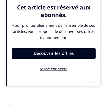
autrichien, indique la marque dans
un communiqué
publié
mercredi 10 décembre 2025. Le groupe a atteint une vitesse de
54 kilomètres par heure en formation serrée pour faire décoller
un planeur en atteignant un pic de 6 500 watts. Les coureurs
ont travaillé sur la puissance et l’aérodynamique dans un
protocole imaginé avec l’ingénierie interne de l’équipe. Dan
Bigham évoque un projet “révolutionnaire pour le sport”.
L’initiative a mis en lumière la dimension collective d’un sport
souvent perçu comme individuel.
© SportBusiness.Club – Décembre 2025