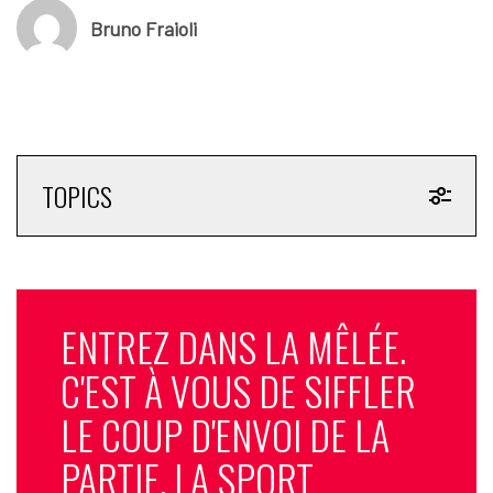
Bruno Fraioli
TOPICS
ENTREZ DANS LA MÊLÉE.
C'EST À VOUS DE SIFFLER
LE COUP D'ENVOI DE LA
PARTIE. LA SPORT