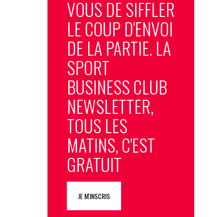
VOUS DE SIFFLER
LE COUP D'ENVOI
DE LA PARTIE. LA
SPORT
BUSINESS CLUB
NEWSLETTER,
TOUS LES
MATINS, C'EST
GRATUIT
JE M'INSCRIS