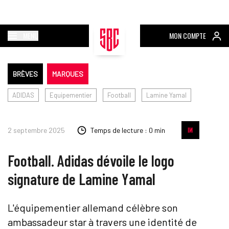
MENU
MON COMPTE
BRÈVES
MARQUES
ADIDAS
Equipementier
Football
Lamine Yamal
2 septembre 2025
Temps de lecture : 0 min
Football. Adidas dévoile le logo
signature de Lamine Yamal
L'équipementier allemand célèbre son
ambassadeur star à travers une identité de