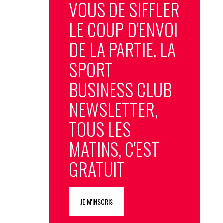
VOUS DE SIFFLER
LE COUP D'ENVOI
DE LA PARTIE. LA
SPORT
BUSINESS CLUB
NEWSLETTER,
TOUS LES
MATINS, C'EST
GRATUIT
JE M'INSCRIS