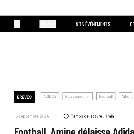
MENU
NOS ÉVÉNEMENTS
C
ADIDAS
Equipementier
Football
Nike
BRÈVES
16 septembre 2024
Temps de lecture : 1 min
Football. Amine délaisse Adida