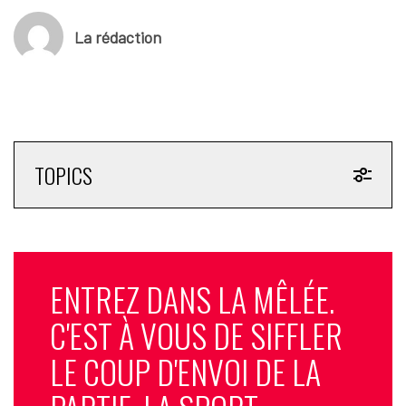
La rédaction
TOPICS
ENTREZ DANS LA MÊLÉE.
C'EST À VOUS DE SIFFLER
LE COUP D'ENVOI DE LA