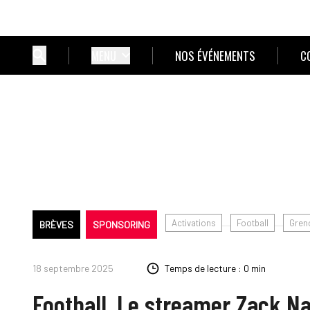
MENU
NOS ÉVÉNEMENTS
C
Activations
Football
Gren
BRÈVES
SPONSORING
18 septembre 2025
Temps de lecture : 0 min
Football. Le streamer Zack Na