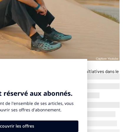
aming et des médias sportifs, multiplie les initiatives dans le
ion de la
Saudi Pro League
, le créateur de contenu annonce un
en Ligue 2. Lors du “Derby des Alpes” contre le FC Annecy,
ace VIP
en bord pelouse pour promouvoir sa marque de
e supporters pourront assister au match depuis ces deux
récente d’un restaurant de l’enseigne à Échirolles (Isère).