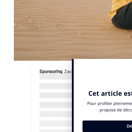
Sponsoring
. Zack Nani, figure montante du stre
football. Après l’acquisition des droits de diffus
partenariat avec le Grenoble Foot 38 qui évolue 
vendredi 19 septembre 2025, il installera
un esp
restauration rapide,
Kazdalerie
. Une poignée d
canapés. Cette opération fait écho à l’ouverture 
© SportBusiness.Club – Septembre 2025