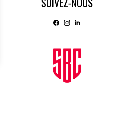
SUIVEZ-NOUS
Agence web
:
Novius