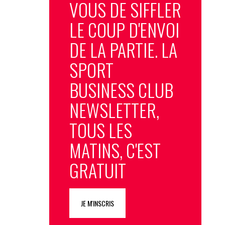
VOUS DE SIFFLER
LE COUP D'ENVOI
DE LA PARTIE. LA
SPORT
BUSINESS CLUB
NEWSLETTER,
TOUS LES
MATINS, C'EST
GRATUIT
JE M'INSCRIS