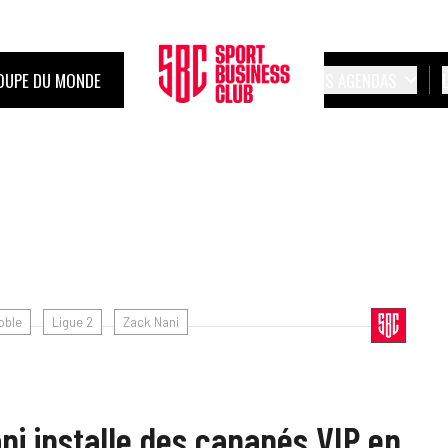
OUPE DU MONDE
LES AGENDAS
oble
Ligue 2
Zack Nani
ni installe des canapés VIP en