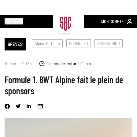
MENU
MON COMPTE
Alpine F1 Team
FORMULE 1
SPONSORING
BRÈVES
19 février 2025
Temps de lecture : 1 min
Formule 1. BWT Alpine fait le plein de
sponsors