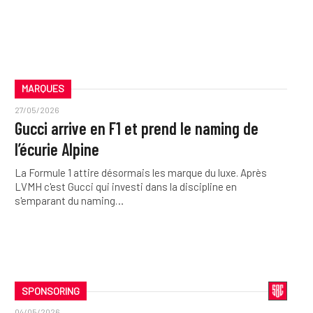
MARQUES
27/05/2026
Gucci arrive en F1 et prend le naming de
l’écurie Alpine
La Formule 1 attire désormais les marque du luxe. Après
LVMH c'est Gucci qui investi dans la discipline en
s'emparant du naming…
SPONSORING
04/05/2026