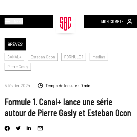
MENU
MON COMPTE
BRÈVES
CANAL+
Esteban Ocon
FORMULE 1
médias
Pierre Gasly
5 février 2024
Temps de lecture : 0 min
Formule 1. Canal+ lance une série
autour de Pierre Gasly et Esteban Ocon