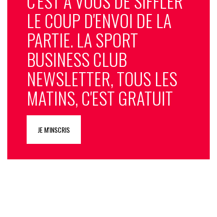
C'EST À VOUS DE SIFFLER
LE COUP D'ENVOI DE LA
PARTIE. LA SPORT
BUSINESS CLUB
NEWSLETTER, TOUS LES
MATINS, C'EST GRATUIT
JE M'INSCRIS