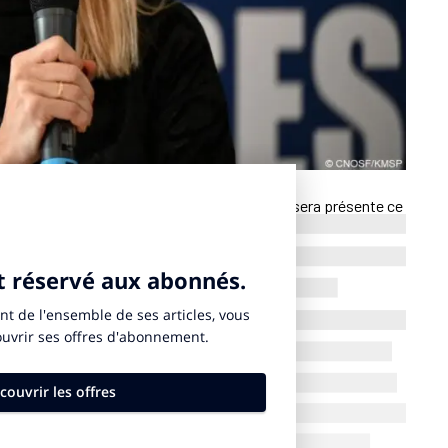
rts, de la Jeunesse et de la Vie associative, sera présente ce
a-t-elle indiqué samedi 6 septembre, lors de la Journée
 La ministre viendra soutenir le Premier ministre François
ui-ci devrait être rejeté, entraînant probablement la chute du
à son poste le 23 décembre 2024. Elle est la cinquième
’Emmanuel Macron à la présidence de la République.