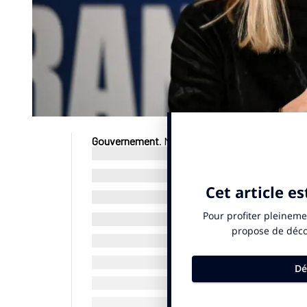
Gouvernement
. Marie Barsacq, ministre des Spo
lundi 8 septembre 2025 à l’Assemblée nationale 
paralympique à Saint-Ouen (Seine-Saint-Denis).
Bayrou, qui a sollicité un vote de confiance. Cel
gouvernement. Marie Barsacq avait été nommée 
ministre des Sports depuis le premier mandat d
© SportBusiness.Club – Septembre 2025