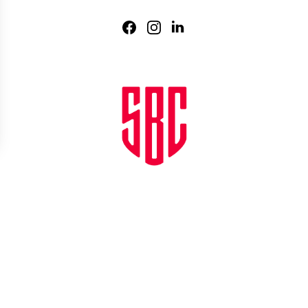
Agence web
:
Novius