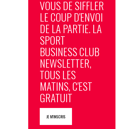
VOUS DE SIFFLER
LE COUP D'ENVOI
DE LA PARTIE. LA
SPORT
BUSINESS CLUB
NEWSLETTER,
TOUS LES
MATINS, C'EST
GRATUIT
JE M'INSCRIS