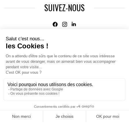
SUIVEZ-NOUS
Agence web
:
Novius