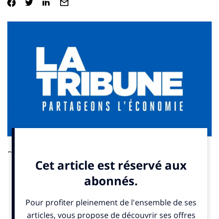
De culture anglo-saxonne, le paddock aime se nourrir de
compétences tricolores. Revue d’effectif avant le Grand Prix
des Pays-Bas, aujourd’hui à Zandvoort. Par Stéphane Colineau.