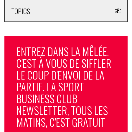
TOPICS
ENTREZ DANS LA MÊLÉE.
C'EST À VOUS DE SIFFLER
LE COUP D'ENVOI DE LA
PARTIE. LA SPORT
BUSINESS CLUB
NEWSLETTER, TOUS LES
MATINS, C'EST GRATUIT