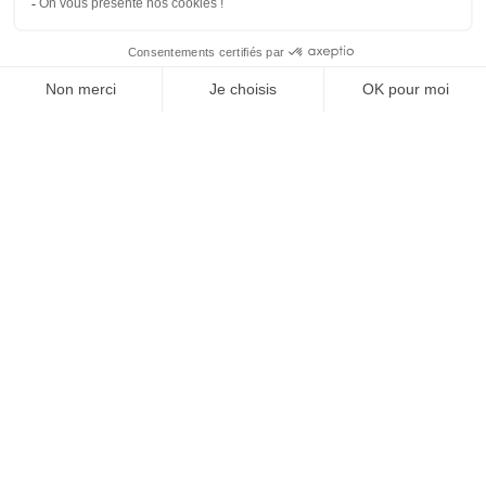
SUIVEZ-NOUS
Agence web
:
Novius