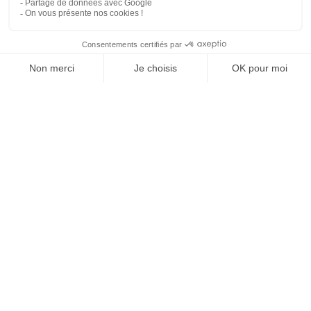
SUIVEZ-NOUS
Agence web
:
Novius