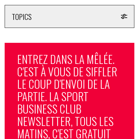
TOPICS
ENTREZ DANS LA MÊLÉE.
C'EST À VOUS DE SIFFLER
LE COUP D'ENVOI DE LA
PARTIE. LA SPORT
BUSINESS CLUB
NEWSLETTER, TOUS LES
MATINS, C'EST GRATUIT