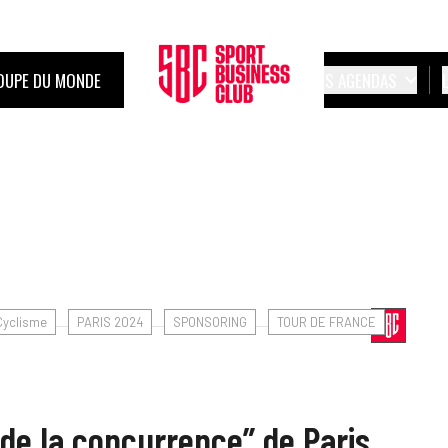
OUPE DU MONDE
LES AGENDAS
Cyclisme
PARIS 2024
SPONSORING
TOUR DE FRANCE
 de la concurrence” de Paris