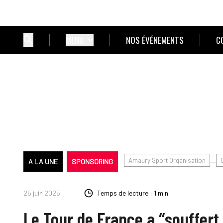
MENU
NOS ÉVÉNEMENTS
C
Amaury Sport Organisation
A LA UNE
SPONSORING
25 juin 2025
Temps de lecture : 1 min
Le Tour de France a “souffert