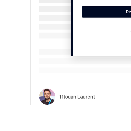
2024
, a-t-il poursuivi en marge d’un point pre
nombreux annonceurs. En 2025, le parcours d
l’étranger. Cela a peut-être pesé dans la s
publicitaire reste définitivement notre atou
uniquement pour elle
.»
Si la Grande Boucle a souffert de la concurrence 
Selon une agence marketing très impliquée dans 
plus attractif que jamais. «
Avec les Jeux, cer
populaire, comme un excellent levier de co
l’événement, les marques doivent débourser au
d’activations compris, a-t-on soufflé à
SportB
© SportBusiness.Club – Juin 2025
Titouan Laurent