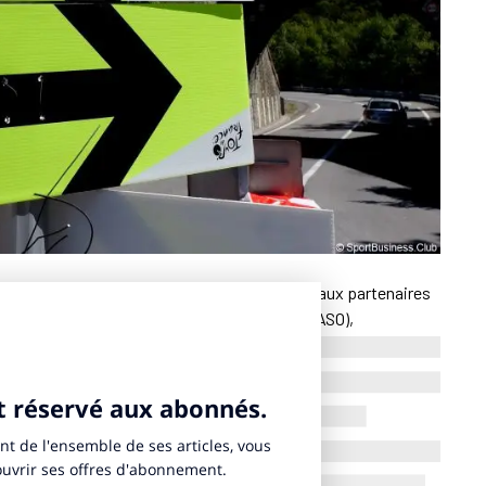
ico, Zoo de Beauval… Le portefeuille de nouveaux partenaires
essionnant. Chez Amaury Sport Organisation (ASO),
 se réjouit de cette dynamique commerciale. Julien Goupil,
avance deux explications : l’après-Jeux de Paris 2024 et un
s avons signé de nombreux nouveaux accords, mais cela ne
 marques
», a-t-il assuré mercredi 25 juin 2025.
currence des Jeux olympiques et paralympiques de Paris