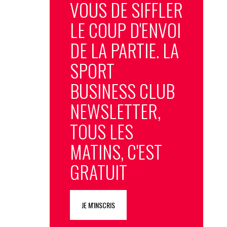
VOUS DE SIFFLER
LE COUP D'ENVOI
DE LA PARTIE. LA
SPORT
BUSINESS CLUB
NEWSLETTER,
TOUS LES
MATINS, C'EST
GRATUIT
JE M'INSCRIS