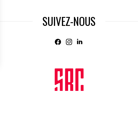
SUIVEZ-NOUS
Agence web
:
Novius