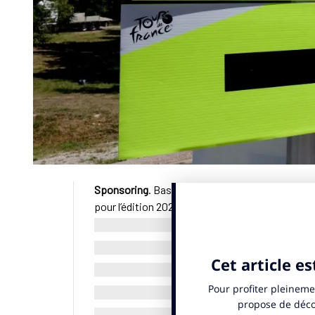
Sponsoring
. Basic-Fit, Velux, Panzani, NTT, V
pour l’édition 2025 du Tour de France est impr
propriétaire et organisateur de l’événement, on
directeur média et commercial de la structure, 
parcours 100% français. «
C’est vrai que nou
tombe pas du ciel : il faut aller chercher les
«
L’an passé, nous avons souffert de la con