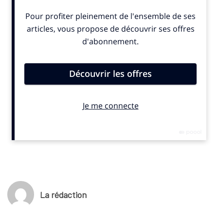
Le musée du circuit du Mans a rouvert sous le nom M24 après
un an de travaux. Sa surface d’exposition atteint près de 9 000
m², avec une extension de 4 000 m². L’objectif est d’élargir le
récit au-delà des 24 Heures du Mans. Le lieu accueille
désormais la collection de Richard Mille, soit environ 500
modèles. Selon le collectionneur, elle permet de montrer “toute
l’étendue du sport automobile”. Le musée intègre aussi la F1,
l’IndyCar, le rallye et le rallye-raid. L’ambition économique est
nette : passer d’environ 150 000 à 300 000 visiteurs par an. Le
M24 mise aussi sur une scénographie renouvelée et des
expositions temporaires pour devenir un site patrimonial et
touristique majeur du sport automobile.
La rédaction