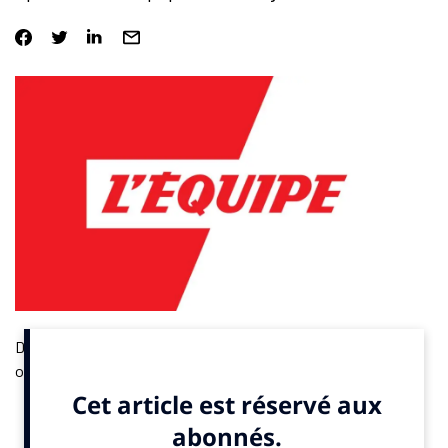
Désormais nommé M24, le musée du circuit du Mans, qui a
ouvert il y a deux semaines après un an de travaux, s’est
agrandi pour accueillir la collection de Richard Mille et de
nouvelles disciplines, notamment la F1. Par Fabrice Bosset. A
lire ici.