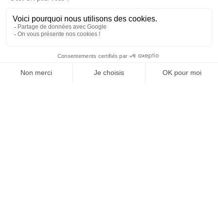
SUIVEZ-NOUS
Agence web
:
Novius