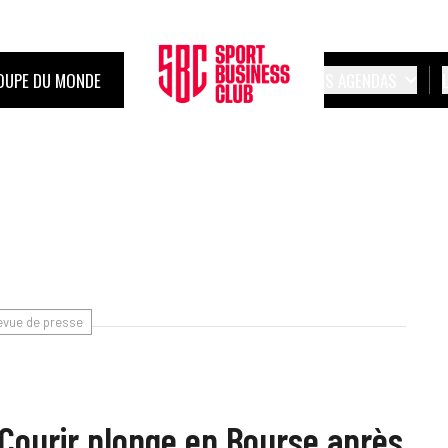
OUPE DU MONDE
LES AGENDAS
evue de presse
 Courir plonge en Bourse après