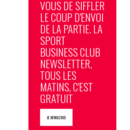
VOUS DE SIFFLER
LE COUP D'ENVOI
DE LA PARTIE. LA
SPORT
BUSINESS CLUB
NEWSLETTER,
TOUS LES
MATINS, C'EST
GRATUIT
JE M'INSCRIS