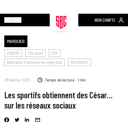
MENU
MON COMPTE
MARQUES
CINÉMA
Clin d'oeil
EDF
fédération française de volley-ball
PALMARES
28 février 2025
Temps de lecture : 1 min
Les sportifs obtiennent des César…
sur les réseaux sociaux