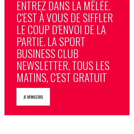
ENTREZ DANS LA MÊLÉE.
C'EST À VOUS DE SIFFLER
LE COUP D'ENVOI DE LA
PARTIE. LA SPORT
BUSINESS CLUB
NEWSLETTER, TOUS LES
MATINS, C'EST GRATUIT
JE M'INSCRIS