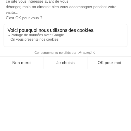
MATINS, C'EST GRATUIT
JE M'INSCRIS
1
2
3
4
SUIVEZ-NOUS